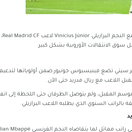
 النجم البرازيلي
Vinícius Júnior
لاعب
Real Madrid CF
،
 سوق الانتقالات الأوروبية بشكل كبير.
Team، فإن إدارة مانشستر سيتي تضع فينيسيوس جونيور ضمن أولوياتها لتدع
اللاعب مع ريال مدريد حتى الآن.
موسم المقبل، ولم يتوصل الطرفان حتى اللحظة إلى اتف
بالراتب السنوي الذي يطلبه اللاعب البرازيلي.
د
 راتب مماثل لما يتقاضاه النجم الفرنسي
lian Mbappé