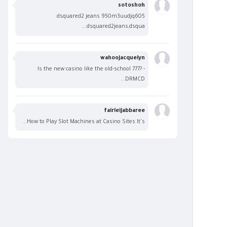
sotoshoh
dsquared2 jeans 950m3uudjq605
dsquared2jeans,dsqua...
wahoojacquelyn
Is the new casino like the old-school 777? -
DRMCD...
fairleijabbaree
How to Play Slot Machines at Casino Sites It's...