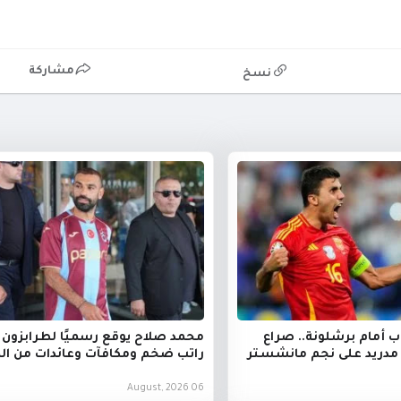
مشاركة
نسخ
ب أمام برشلونة.. صراع
محمد صلاح يوقع رسميًا لطرابزون 
 مدريد على نجم مانشستر
راتب ضخم ومكافآت وعائدات من ال
06 August, 2026