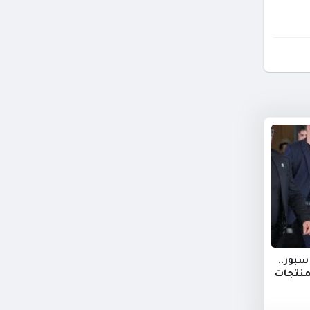
سبور..
منتجات