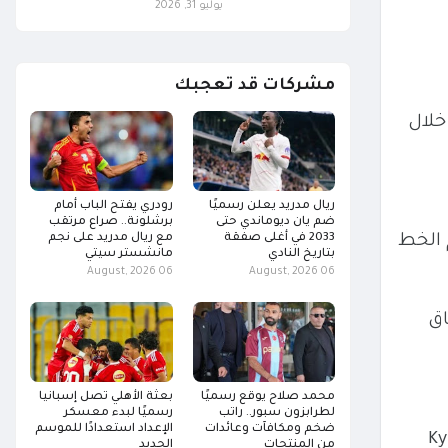
يوليو 31, 2026
مشركات قد تعجبك
 خلال
ريال مدريد يعلن رسميًا
رودري يفتح الباب أمام
ضم يان ديوماندي حتى
برشلونة.. صراع مرتقب
2033 في أغلى صفقة
مع ريال مدريد على نجم
يم الخط
بتاريخ النادي
مانشستر سيتي
06 August, 2026
06 August, 2026
اق
محمد صلاح يوقع رسميًا
بعثة الأهلي تصل إسبانيا
لطرابزون سبور.. راتب
رسميًا لبدء معسكر
ضخم ومكافآت وعائدات
الإعداد استعدادًا للموسم
Ky
من المنتجات
الجديد