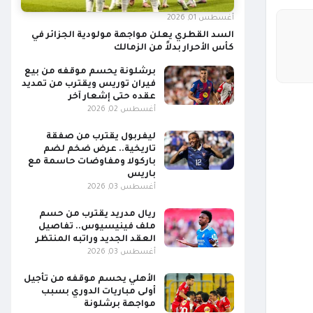
أغسطس 01, 2026
السد القطري يعلن مواجهة مولودية الجزائر في
كأس الأحرار بدلاً من الزمالك
برشلونة يحسم موقفه من بيع
فيران توريس ويقترب من تمديد
عقده حتى إشعار آخر
أغسطس 02, 2026
ليفربول يقترب من صفقة
تاريخية.. عرض ضخم لضم
باركولا ومفاوضات حاسمة مع
باريس
أغسطس 03, 2026
ريال مدريد يقترب من حسم
ملف فينيسيوس.. تفاصيل
العقد الجديد وراتبه المنتظر
أغسطس 03, 2026
الأهلي يحسم موقفه من تأجيل
أولى مباريات الدوري بسبب
مواجهة برشلونة