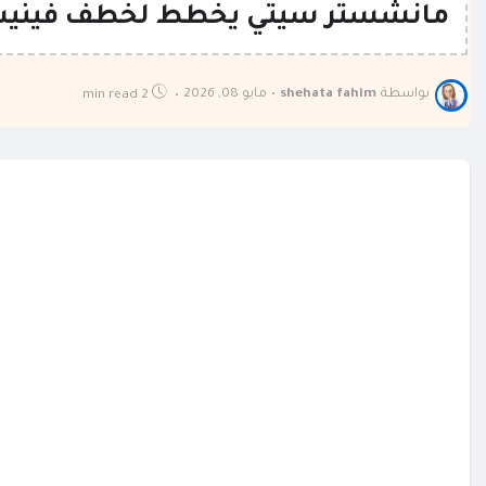
مانشستر سيتي يخطط لخطف فينيسيو
بواسطة
shehata fahim
•
مايو 08, 2026
2 min read
•