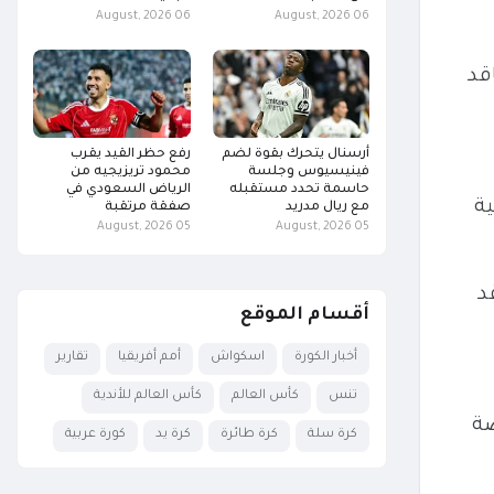
06 August, 2026
06 August, 2026
قد
أرسنال يتحرك بقوة لضم
رفع حظر القيد يقرب
فينيسيوس وجلسة
محمود تريزيجيه من
حاسمة تحدد مستقبله
الرياض السعودي في
ية
مع ريال مدريد
صفقة مرتقبة
05 August, 2026
05 August, 2026
د
أقسام الموقع
أخبار الكورة
اسكواش
أمم أفريقيا
تقارير
تنس
كأس العالم
كأس العالم للأندية
صة
كرة سلة
كرة طائرة
كرة يد
كورة عربية