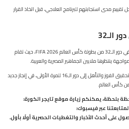
تقييم مدى استجابتهم للبرنامج العلاجي، قبل اتخاذ القرار
 الـ32
ويضرب منتخب مصر موعدًا مرتقبًا مع منتخب أستراليا في دور الـ32 من بطولة كأس العالم FIFA 2026، حيث تقام
ويسعى الفراعنة إلى مواصلة كتابة التاريخ، من خلال تحقيق الفوز والتأهل إلى دور الـ16 للمرة الأولى، في إنجاز جديد
ن كأس العالم.
ظة بلحظة، يمكنكم زيارة موقع تايجر الكورة:
متابعتنا عبر فيسبوك:
ول على أحدث الأخبار والتغطيات الحصرية أولًا بأول.