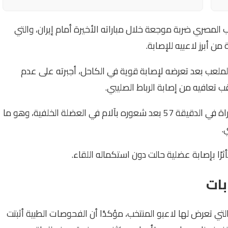
 المصري ضربة موجعة خلال مباراته الأخيرة أمام إيران، والتي
لملعب بعد تعرضه لإصابة قوية في الكاحل، أجبرته على عدم
 تعافيه من إصابة الرباط الصليبي.
كما اضطر قائد المنتخب محمد صلاح إلى مغادرة المباراة في الدقيقة 57 بعد شعوره بآلام في العضلة الخلفية، وهو ما
.
رًا بإصابة عضلية حالت دون استكماله اللقاء.
بات
ي تعرض لها لاعبو المنتخب، مؤكدًا أن الفحوصات الطبية أثبتت