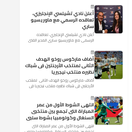
كأس العالم بأنه تدرب على هد...
أعلن نادي تشيلسي الإنجليزي،
تعاقده الرسمي مع ماوريسيو
ساري
أعلن نادي تشيلسي الإنجليزي، تعاقده
الرسمي مع ماوريسيو ساري المدير الفني
السابق لنابولي، لقيادة الفريق في الموسم
المقبل وخلافة أنطونيو كو...
أضاف ماركوس روخو الهدف
الثانى لمنتخب الأرجنتين فى شباك
نظيره منتخب نيجيريا
أضاف ماركوس روخو الهدف الثانى لمنتخب
الأرجنتين فى شباك نظيره منتخب نيجيريا فى
اللقاء الذى يجمع المنتخبين حاليا على ملعب
"كريستوفسك...
انتهى الشوط الأول من عمر
المباراة التى تجمع بين منتخبى
السنغال وكولومبيا بشوط سلبى
انتهى الشوط الأول من عمر المباراة التى
تجمع بين منتخبى السنغال وكولومبيا بملعب