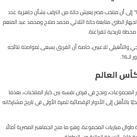
فا" إلى أن منتخب مصر يعيش حالة من الترقب بشأن جاهزية عدد
الجهاز الطبي متابعة حالة الثلاثي محمد صلاح ومحمد عبد المنعم
حطة تاريخية للفراعنة.
علاجي والتأهيلي للاعبين، خاصة أن الفريق يسعى لمواصلة نتائجه
ـ16.
كأس العالم
لمجموعات، ونجح في فرض نفسه بين كبار المنتخبات، بعدما
يًا بالتأهل إلى الأدوار الإقصائية للمرة الأولى في تاريخ مشاركاته
 طوال مباريات المجموعة، وهو ما منح الجماهير المصرية آمالًا
 خلال النسخة الحالية من البطولة.