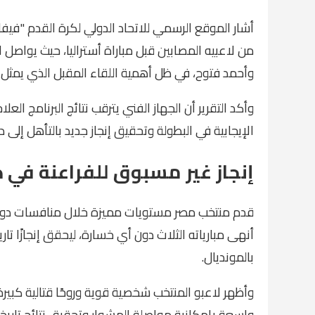
أشار الموقع الرسمي للاتحاد الدولي لكرة القدم "في
من لاعبيه المصابين قبل مباراة أستراليا، حيث يواصل 
وأحمد فتوح، في ظل أهمية اللقاء المقبل الذي يمثل م
وأكد التقرير أن الجهاز الفني يترقب نتائج البرنامج ال
الإيجابية في البطولة وتحقيق إنجاز جديد بالتأهل إلى دور ال
إنجاز غير مسبوق للفراعنة في 
قدم منتخب مصر مستويات مميزة خلال منافسات دور ا
أنهى مبارياته الثلاث دون أي خسارة، ليحقق إنجازًا تاريخ
بالمونديال.
وأظهر لاعبو المنتخب شخصية قوية وروحًا قتالية كبيرة
واسعة بإمكانية مواصلة المشوار وتحقيق نتائج تاريخية