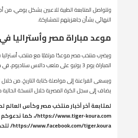
وتتواصل المتابعة الطبية للاعبين بشكل يومي، من أجل 
النهائي بشأن جاهزيتهم للمشاركة.
موعد مباراة مصر وأستراليا في دور
المباراة يوم 3 يوليو على ملعب دالاس ستاديوم، في مواجهة ينتظرها ملايين الجماهير المصرية والعربية.
يضاف إلى سجل الكرة المصرية خلال النسخة الحالية م
لمتابعة آخر أخبار منتخب مصر وكأس العالم لح
https://www.tiger-koura.com/،
كما ندعوكم ل
https://www.facebook.com/tiger.koura/
للحص