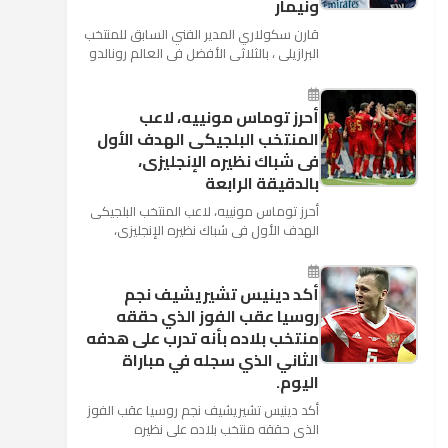
ونيمار
قارن سكولاري المدير الفني السابق للمنتخب
البرازيلي ، بالثلاثي الأفضل في العالم رونالدو
نجم ريال مدريد، وميسي نجم برشلونة ونيمار
نجم ...
أحرز توماس مونييه، لاعب
المنتخب البلجيكى الهدف الأول
فى شباك نظيره الإنجليزى،
بالدقيقة الرابعة
أحرز توماس مونييه، لاعب المنتخب البلجيكى
الهدف الأول فى شباك نظيره الإنجليزى،
بالدقيقة الرابعة من زمن المباراة المقامة
بينهما حاليا على م...
أكد دينيس تشيريشيف نجم
روسيا عقب الفوز الذي حققه
منتخب بلاده بأنه تدرب على هدفه
الثاني الذي سجله في مباراة
اليوم.
أكد دينيس تشيريشيف نجم روسيا عقب الفوز
الذي حققه منتخب بلاده على نظيره
السعودي بخماسية نظيفة في افتتاح بطولة