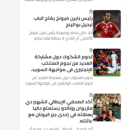
"كوسموس أرينا"، ضمن منافسات الجولة
الثالثة والأ...
رئيس بايرن ميونخ يفتح الباب
لرحيل بواتينج
أكد كارل هاينز رومينيجة رئيس بايرن ميونخ
الألمانى أن النادى لا يخطط لبقاء تياجو
الكانتارا خلال فترة الانتقالات الصيفية الحالية
وأنه سيستم...
تحوم الشكوك حول مشاركة
العديد من نجوم المنتخب
الإنجليزى فى مواجهة السويد،
تحوم الشكوك حول مشاركة العديد من
نجوم المنتخب الإنجليزى فى مواجهة السويد،
المقرر لها الرابعة من عصر السبت المقبل، على
ملعب "كوزموس آ...
أكد الصحفي الإيطالي الشهير دي
مازيوان رونالدو يستمتع حاليا
بعطلته في إحدى جزر اليونان مع
عائلته.
أكد الصحفي الإيطالي الشهير دي مازيو أن