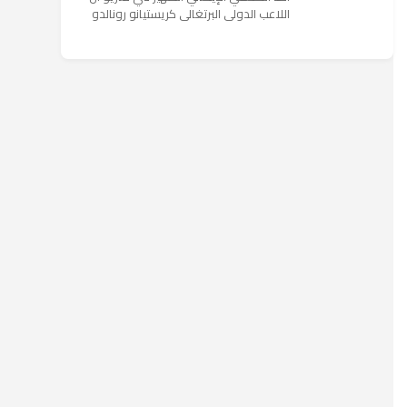
اللاعب الدولي البرتغالي كريستيانو رونالدو
يستمتع حاليا بعطلته في إحدى جزر اليونان
مع عائلته. وأضا...