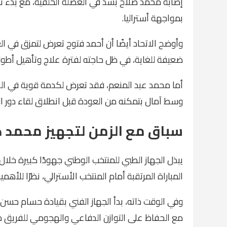
إصابة محمد صلاح بشد في العضلة الخلفية، مع بدء 
بمواجهة أستراليا.
وأوضح الاتحاد أيضًا أن أحمد فتوح تعرض لتمزق في ال
ضعيفة للغاية، في ظل حاجته لفترة علاج وتأهيل أطول
أما محمد عبد المنعم، فقد تعرض لكدمة قوية في الكا
وسط آمال بتمكنه من العودة قبل انطلاق لقاء دور الـ32
سباق مع الزمن لتجهيز محمد 
يبذل الجهاز الطبي للمنتخب الوطني جهودًا كبيرة خلال
المباراة المرتقبة أمام المنتخب الأسترالي، نظرًا للأهمي
وفي الوقت ذاته، بدأ الجهاز الفني بقيادة حسام حسن 
مع الحفاظ على التوازن الدفاعي والهجومي للفريق خل