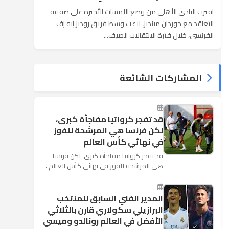
اقترب النادي الأهلي من وضع اللمسات الأخيرة على صفقة
التعاقد مع جوردان مينديز، لاعب وسط فريق روديز إيه إف
الفرنسي، خلال فترة الانتقالات الصيف...
المشاركات الشائعة
قد تفجر كرواتيا مفاجأة كبرى،
لكن فرنسا هي المرشحة للفوز
في نهائي كأس العالم
قد تفجر كرواتيا مفاجأة كبرى، لكن فرنسا
هي المرشحة للفوز في نهائي كأس العالم ،
حيث تتوجه أنظار العالم إلى العاصمة
الروسية في يوم شديد الح...
المدير الفني السابق للمنتخب
البرازيلي سكولاري قارن بالثلاثي
الأفضل في العالم رونالدو وميسي