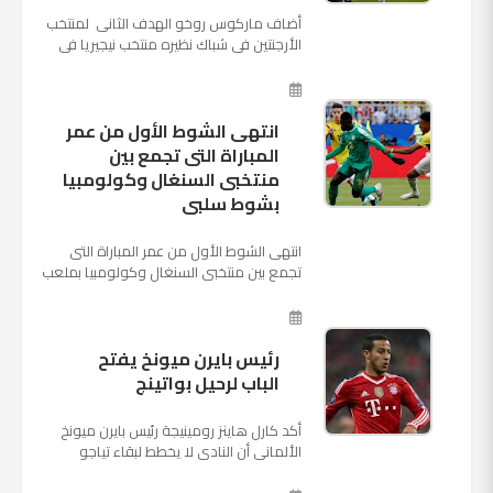
أضاف ماركوس روخو الهدف الثانى لمنتخب
الأرجنتين فى شباك نظيره منتخب نيجيريا فى
اللقاء الذى يجمع المنتخبين حاليا على ملعب
"كريستوفسك...
انتهى الشوط الأول من عمر
المباراة التى تجمع بين
منتخبى السنغال وكولومبيا
بشوط سلبى
انتهى الشوط الأول من عمر المباراة التى
تجمع بين منتخبى السنغال وكولومبيا بملعب
"كوسموس أرينا"، ضمن منافسات الجولة
الثالثة والأ...
رئيس بايرن ميونخ يفتح
الباب لرحيل بواتينج
أكد كارل هاينز رومينيجة رئيس بايرن ميونخ
الألمانى أن النادى لا يخطط لبقاء تياجو
الكانتارا خلال فترة الانتقالات الصيفية الحالية
وأنه سيستم...