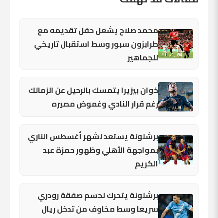
محمد صلاح يشعل حفل تقديمه مع
طرابزون سبور وسط استقبال تاريخي
للجماهير
خوان بيزيرا يتمسك بالرحيل عن الزمالك
رغم قرار النادي وغموض مصيره
برشلونة يستعد لشهر أغسطس الناري
بمواجهة الأهلي وظهور حمزة عبد
الكريم
برشلونة يتحرك لحسم صفقة رودري
سريعًا وسط مخاوف من تدخل ريال