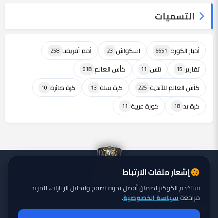
التسميات
أخبار الكورة
اسكواش
أمم أفريقيا
258
23
6651
تقارير
تنس
كأس العالم
618
11
15
كأس العالم للأندية
كرة سلة
كرة طائرة
10
13
225
كرة يد
كورة عربية
11
18
إشعار ملفات الارتباط
نستخدم الكوكيز لضمان أفضل تجربة تصفح ولتحليل الزيارات. للمزيد
مراجعة
سياسة الخصوصية
.
جميع الحقوق محفوظة ©
تايجر الكورة: موقع يقدم أحدث أخبار الكورة