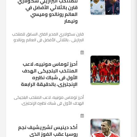
للمنتخب البرازيلي سكولاري
قارن بالثلاثي الأفضل في
العالم رونالدو وميسي
ونيمار
قارن سكولاري المدير الفني السابق للمنتخب
البرازيلي ، بالثلاثي الأفضل في العالم رونالدو
نجم ريال مدريد، وميسي نجم برشلونة ونيمار
نجم ...
أحرز توماس مونييه، لاعب
المنتخب البلجيكى الهدف
الأول فى شباك نظيره
الإنجليزى، بالدقيقة الرابعة
أحرز توماس مونييه، لاعب المنتخب البلجيكى
الهدف الأول فى شباك نظيره الإنجليزى،
بالدقيقة الرابعة من زمن المباراة المقامة
بينهما حاليا على م...
أكد دينيس تشيريشيف نجم
روسيا عقب الفوز الذي