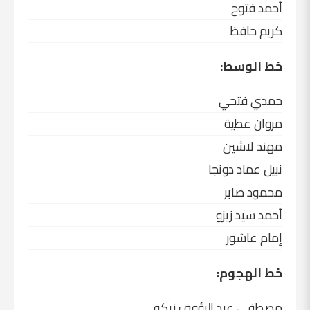
أحمد فتوح
كريم حافظ
خط الوسط:
حمدي فتحي
مروان عطية
مهند لاشين
نبيل عماد دونجا
محمود صابر
أحمد سيد زيزو
إمام عاشور
خط الهجوم:
مصطفى عبد الرؤوف زيكو