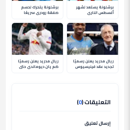
برشلونة يستعد لشهر
برشلونة يتحرك لحسم
أغسطس الناري
صفقة رودري سريعًا
بمواجهة الأهلي وظهور
وسط مخاوف من تدخل
حمزة عبد الكريم
ريال مدريد
ريال مدريد يعلن رسميًا
ريال مدريد يعلن رسميًا
تجديد عقد فينيسيوس
ضم يان ديوماندي حتى
جونيور حتى 2032
2033 في أغلى صفقة
بتاريخ النادي
التعليقات (
0
)
إرسال تعليق