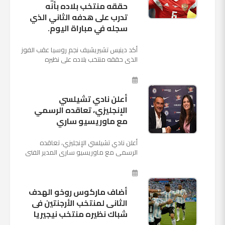
حققه منتخب بلاده بأنه
تدرب على هدفه الثاني الذي
سجله في مباراة اليوم.
أكد دينيس تشيريشيف نجم روسيا عقب الفوز
الذي حققه منتخب بلاده على نظيره
السعودي بخماسية نظيفة في افتتاح بطولة
كأس العالم بأنه تدرب على هد...
أعلن نادي تشيلسي
الإنجليزي، تعاقده الرسمي
مع ماوريسيو ساري
أعلن نادي تشيلسي الإنجليزي، تعاقده
الرسمي مع ماوريسيو ساري المدير الفني
السابق لنابولي، لقيادة الفريق في الموسم
المقبل وخلافة أنطونيو كو...
أضاف ماركوس روخو الهدف
الثانى لمنتخب الأرجنتين فى
شباك نظيره منتخب نيجيريا