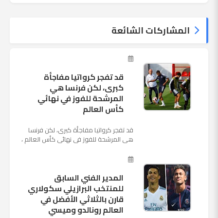
المشاركات الشائعة
قد تفجر كرواتيا مفاجأة
كبرى، لكن فرنسا هي
المرشحة للفوز في نهائي
كأس العالم
قد تفجر كرواتيا مفاجأة كبرى، لكن فرنسا
هي المرشحة للفوز في نهائي كأس العالم ،
حيث تتوجه أنظار العالم إلى العاصمة
الروسية في يوم شديد الح...
المدير الفني السابق
للمنتخب البرازيلي سكولاري
قارن بالثلاثي الأفضل في
العالم رونالدو وميسي