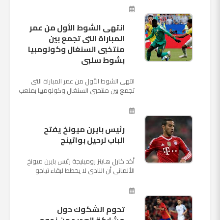
"كريستوفسك...
انتهى الشوط الأول من عمر
المباراة التى تجمع بين
منتخبى السنغال وكولومبيا
بشوط سلبى
انتهى الشوط الأول من عمر المباراة التى
تجمع بين منتخبى السنغال وكولومبيا بملعب
"كوسموس أرينا"، ضمن منافسات الجولة
الثالثة والأ...
رئيس بايرن ميونخ يفتح
الباب لرحيل بواتينج
أكد كارل هاينز رومينيجة رئيس بايرن ميونخ
الألمانى أن النادى لا يخطط لبقاء تياجو
الكانتارا خلال فترة الانتقالات الصيفية الحالية
وأنه سيستم...
تحوم الشكوك حول