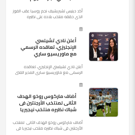
أكد دينيس تشيريشيف نجم روسيا عقب الفوز
الذي حققه منتخب بلاده على نظيره
السعودي بخماسية نظيفة في افتتاح بطولة
كأس العالم بأنه تدرب على هد...
أعلن نادي تشيلسي
الإنجليزي، تعاقده الرسمي
مع ماوريسيو ساري
أعلن نادي تشيلسي الإنجليزي، تعاقده
الرسمي مع ماوريسيو ساري المدير الفني
السابق لنابولي، لقيادة الفريق في الموسم
المقبل وخلافة أنطونيو كو...
أضاف ماركوس روخو الهدف
الثانى لمنتخب الأرجنتين فى
شباك نظيره منتخب نيجيريا
أضاف ماركوس روخو الهدف الثانى لمنتخب
الأرجنتين فى شباك نظيره منتخب نيجيريا فى
اللقاء الذى يجمع المنتخبين حاليا على ملعب