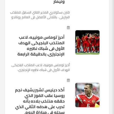
ونيمار
قارن سكولاري المدير الفني السابق للمنتخب
البرازيلي ، بالثلاثي الأفضل في العالم رونالدو
نجم ريال مدريد، وميسي نجم برشلونة ونيمار
نجم ...
أحرز توماس مونييه، لاعب
المنتخب البلجيكى الهدف
الأول فى شباك نظيره
الإنجليزى، بالدقيقة الرابعة
أحرز توماس مونييه، لاعب المنتخب البلجيكى
الهدف الأول فى شباك نظيره الإنجليزى،
بالدقيقة الرابعة من زمن المباراة المقامة
بينهما حاليا على م...
أكد دينيس تشيريشيف نجم
روسيا عقب الفوز الذي
حققه منتخب بلاده بأنه
تدرب على هدفه الثاني الذي
سجله في مباراة اليوم.