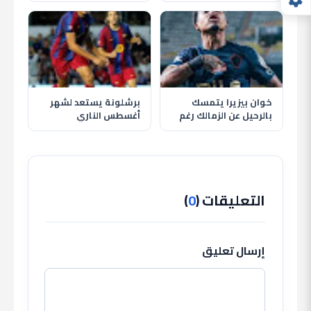
وريال مدريد
تاريخي للجماهير
خوان بيزيرا يتمسك
برشلونة يستعد لشهر
بالرحيل عن الزمالك رغم
أغسطس الناري
قرار النادي وغموض
بمواجهة الأهلي وظهور
مصيره
حمزة عبد الكريم
التعليقات (
0
)
إرسال تعليق