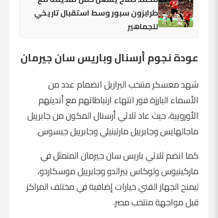
طرابزون سبور وسط استقبال تاريخي
للجماهير
عودة نجوم أرسنال وباريس سان جيرمان
شهد معسكر منتخب البرازيل انضمام عدد من
الأسماء البارزة فور انتهاء ارتباطاتهم مع أنديتهم
الأوروبية، حيث عاد ثلاثي أرسنال المكون من جابرييل
ماجالهايس وجابرييل مارتينيلي وجابرييل جيسوس.
كما انضم ثلاثي باريس سان جيرمان المتمثل في
ماركينيوس ولوكاس بيرالدو وجابرييل موسكاردو،
ليمنح الجهاز الفني خيارات إضافية في مختلف المراكز
قبل مواجهة منتخب مصر.