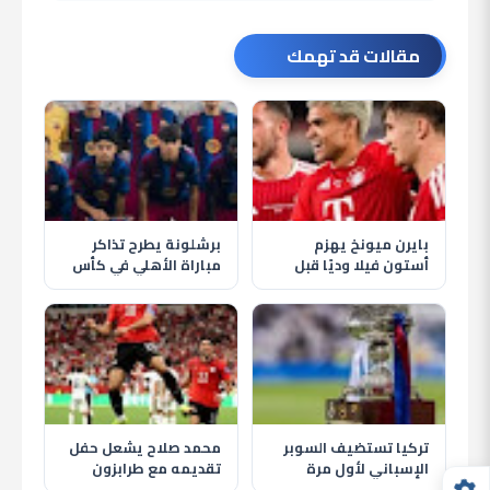
مقالات قد تهمك
بايرن ميونخ يهزم
برشلونة يطرح تذاكر
أستون فيلا وديًا قبل
مباراة الأهلي في كأس
انطلاق الموسم الجديد
خوان جامبر قبل موقعة
كامب نو
تركيا تستضيف السوبر
محمد صلاح يشعل حفل
الإسباني لأول مرة
تقديمه مع طرابزون
بمشاركة برشلونة
سبور وسط استقبال