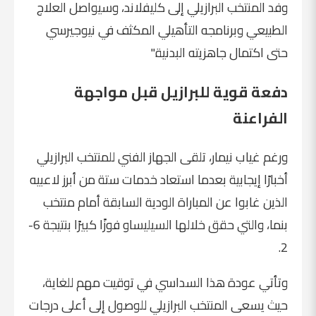
وفد المنتخب البرازيلي إلى كليفلاند، وسيواصل العلاج
الطبيعي وبرنامجه التأهيلي المكثف في نيوجيرسي
حتى اكتمال جاهزيته البدنية."
دفعة قوية للبرازيل قبل مواجهة
الفراعنة
ورغم غياب نيمار، تلقى الجهاز الفني للمنتخب البرازيلي
أخبارًا إيجابية بعدما استعاد خدمات ستة من أبرز لاعبيه
الذين غابوا عن المباراة الودية السابقة أمام منتخب
بنما، والتي حقق خلالها السيليساو فوزًا كبيرًا بنتيجة 6-
2.
وتأتي عودة هذا السداسي في توقيت مهم للغاية،
حيث يسعى المنتخب البرازيلي للوصول إلى أعلى درجات