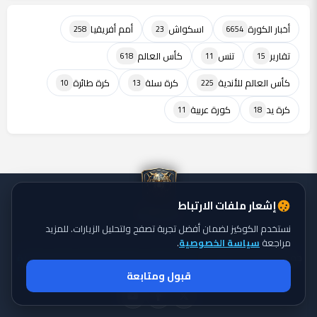
أخبار الكورة
اسكواش
أمم أفريقيا
258
23
6654
تقارير
تنس
كأس العالم
618
11
15
كأس العالم للأندية
كرة سلة
كرة طائرة
10
13
225
كرة يد
كورة عربية
11
18
إشعار ملفات الارتباط
نستخدم الكوكيز لضمان أفضل تجربة تصفح ولتحليل الزيارات. للمزيد
مراجعة
سياسة الخصوصية
.
جميع الحقوق محفوظة ©
تايجر الكورة: موقع يقدم أحدث أخبار الكورة
2026
قبول ومتابعة