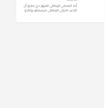
أكد الصحفي الإيطالي الشهير دي مازيو أن
اللاعب الدولي البرتغالي كريستيانو رونالدو
يستمتع حاليا بعطلته في إحدى جزر اليونان
مع عائلته. وأضا...