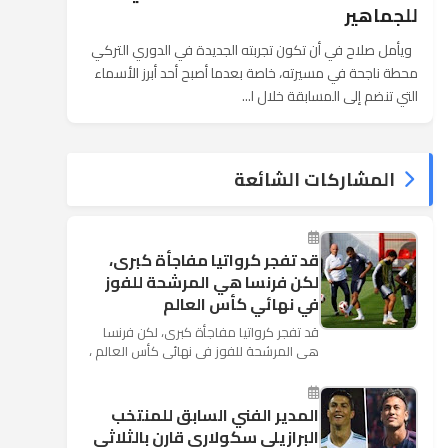
للجماهير
ويأمل صلاح في أن تكون تجربته الجديدة في الدوري التركي
محطة ناجحة في مسيرته، خاصة بعدما أصبح أحد أبرز الأسماء
التي تنضم إلى المسابقة خلال ا...
المشاركات الشائعة
قد تفجر كرواتيا مفاجأة كبرى،
لكن فرنسا هي المرشحة للفوز
في نهائي كأس العالم
قد تفجر كرواتيا مفاجأة كبرى، لكن فرنسا
هي المرشحة للفوز في نهائي كأس العالم ،
حيث تتوجه أنظار العالم إلى العاصمة
الروسية في يوم شديد الح...
المدير الفني السابق للمنتخب
البرازيلي سكولاري قارن بالثلاثي