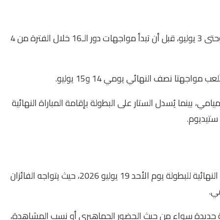
تنطلق منافسات دور الـ32 بداية من 28 يونيو 2026 وحتى 3 يوليو، قبل أن تبدأ مواجهات دور الـ16 خلال الفترة من 4
لمركز الثالث يوم 18 يوليو بمدينة ميامي، بينما يُسدل الستار على البطولة بإقامة المباراة النهائية
يحتضن ملعب نيويورك – نيو جيرسي ستيديوم المباراة النهائية للبطولة يوم الأحد 19 يوليو 2026، حيث يتواجه الفائزان
ي.
ية جديدة سواء من حيث الحضور الجماهيري أو نسب المشاهدة،