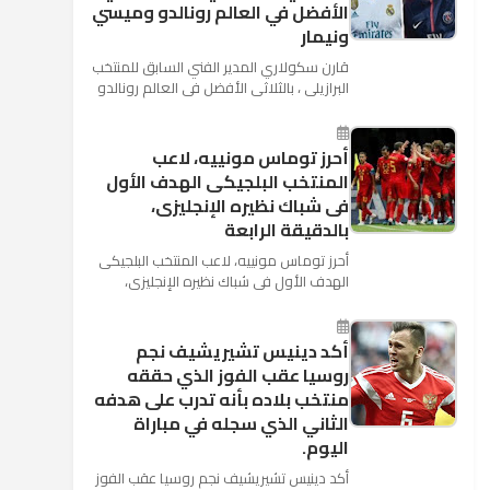
الأفضل في العالم رونالدو وميسي
ونيمار
قارن سكولاري المدير الفني السابق للمنتخب
البرازيلي ، بالثلاثي الأفضل في العالم رونالدو
نجم ريال مدريد، وميسي نجم برشلونة ونيمار
نجم ...
أحرز توماس مونييه، لاعب
المنتخب البلجيكى الهدف الأول
فى شباك نظيره الإنجليزى،
بالدقيقة الرابعة
أحرز توماس مونييه، لاعب المنتخب البلجيكى
الهدف الأول فى شباك نظيره الإنجليزى،
بالدقيقة الرابعة من زمن المباراة المقامة
بينهما حاليا على م...
أكد دينيس تشيريشيف نجم
روسيا عقب الفوز الذي حققه
منتخب بلاده بأنه تدرب على هدفه
الثاني الذي سجله في مباراة
اليوم.
أكد دينيس تشيريشيف نجم روسيا عقب الفوز