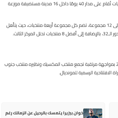
تضم بطولة كأس العالم 2026 ما مجموعه 104 مباريات تُقام على مدار 40 يومًا داخل 16 مدينة مستضيفة موزعة
ويعتمد النظام الجديد للبطولة على تقسيم المنتخبات إلى 12 مجموعة، تضم كل مجموعة أربعة منتخبات، حيث يتأهل
ز الثالث.
تنطلق منافسات البطولة يوم الخميس 11 يونيو 2026 بمواجهة مرتقبة تجمع منتخب المكسيك ونظيره منتخب جنوب
 الافتتاحية الرسمية للمونديال.
خوان بيزيرا يتمسك بالرحيل عن الزمالك رغم