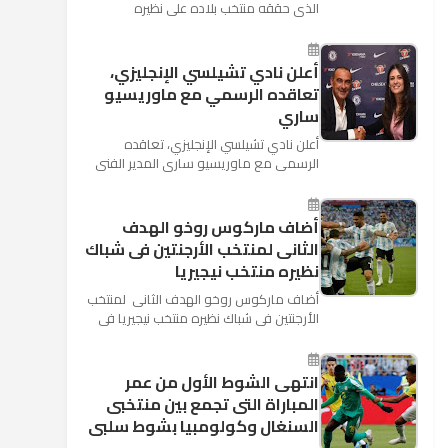
الذي حققه منتخب بلاده على نظيره
السعودي بخماسية نظيفة في افتتاح بطولة
كأس العالم بأنه تدرب على هد...
أعلن نادي تشيلسي الإنجليزي،
تعاقده الرسمي مع ماوريسيو
ساري
أعلن نادي تشيلسي الإنجليزي، تعاقده
الرسمي مع ماوريسيو ساري المدير الفني
السابق لنابولي، لقيادة الفريق في الموسم
المقبل وخلافة أنطونيو كو...
أضاف ماركوس روخو الهدف
الثانى لمنتخب الأرجنتين فى شباك
نظيره منتخب نيجيريا
أضاف ماركوس روخو الهدف الثانى لمنتخب
الأرجنتين فى شباك نظيره منتخب نيجيريا فى
اللقاء الذى يجمع المنتخبين حاليا على ملعب
"كريستوفسك...
انتهى الشوط الأول من عمر
المباراة التى تجمع بين منتخبى
السنغال وكولومبيا بشوط سلبى