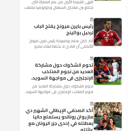
انتهى الشوط الأول من عمر المباراة التى
تجمع بين منتخبى السنغال وكولومبيا بملعب
"كوسموس أرينا"، ضمن منافسات الجولة
الثالثة والأ...
رئيس بايرن ميونخ يفتح الباب
لرحيل بواتينج
أكد كارل هاينز رومينيجة رئيس بايرن ميونخ
الألمانى أن النادى لا يخطط لبقاء تياجو
الكانتارا خلال فترة الانتقالات الصيفية الحالية
وأنه سيستم...
تحوم الشكوك حول مشاركة
العديد من نجوم المنتخب
الإنجليزى فى مواجهة السويد،
تحوم الشكوك حول مشاركة العديد من
نجوم المنتخب الإنجليزى فى مواجهة السويد،
المقرر لها الرابعة من عصر السبت المقبل، على
ملعب "كوزموس آ...
أكد الصحفي الإيطالي الشهير دي
مازيوان رونالدو يستمتع حاليا
بعطلته في إحدى جزر اليونان مع
عائلته.