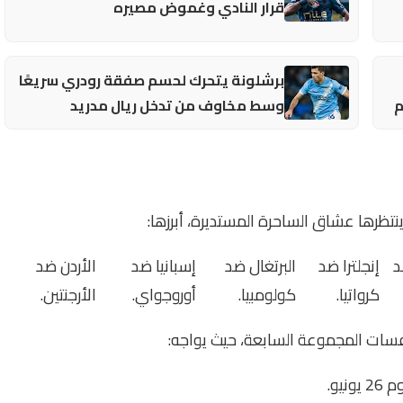
قرار النادي وغموض مصيره
برشلونة يتحرك لحسم صفقة رودري سريعًا
م
وسط مخاوف من تدخل ريال مدريد
نتظرها عشاق الساحرة المستديرة، أبرزها:
د
إنجلترا ضد
البرتغال ضد
إسبانيا ضد
الأردن ضد
كرواتيا.
كولومبيا.
أوروجواي.
الأرجنتين.
سات المجموعة السابعة، حيث يواجه:
يونيو.