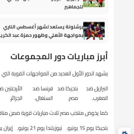
للجماهير
برشلونة يستعد لشهر أغسطس الناري
بمواجهة الأهلي وظهور حمزة عبد الكري
أبرز مباريات دور المجموعات
يشهد الدور الأول العديد من المواجهات القوية التي ي
البرازيل ضد
بلجيكا ضد
فرنسا ضد
الأرجنتين ض
المغرب.
مصر.
السنغال.
الجزائر.
كما يخوض منتخب مصر ثلاث مباريات قوية ضمن مناف
بلجيكا يوم 15 يونيو.
نيوزيلندا يوم 21 يونيو.
إيران يوم 26 