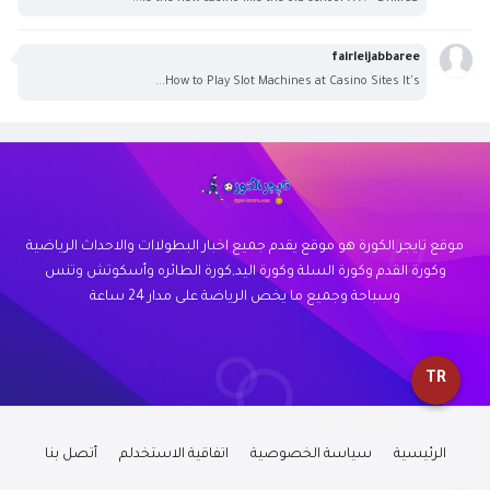
fairleijabbaree
How to Play Slot Machines at Casino Sites It's...
موقع تايجر الكورة هو موقع يقدم جميع اخبار البطولاات والاحداث الرياضية
وكورة القدم وكورة السلة وكورة اليد,كورة الطائره وأسكوتش وتنس
وسباحة وجميع ما يخص الرياضة على مدار 24 ساعة
TR
الرئيسية
سياسة الخصوصية
اتفاقية الاستخدلم
أتصل بنا