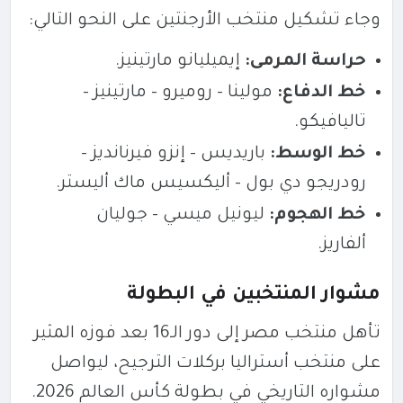
وجاء تشكيل منتخب الأرجنتين على النحو التالي:
حراسة المرمى:
إيميليانو مارتينيز.
خط الدفاع:
مولينا – روميرو – مارتينيز –
تاليافيكو.
خط الوسط:
باريديس – إنزو فيرنانديز –
رودريجو دي بول – أليكسيس ماك أليستر.
خط الهجوم:
ليونيل ميسي – جوليان
ألفاريز.
مشوار المنتخبين في البطولة
تأهل منتخب مصر إلى دور الـ16 بعد فوزه المثير
على منتخب أستراليا بركلات الترجيح، ليواصل
مشواره التاريخي في بطولة كأس العالم 2026.