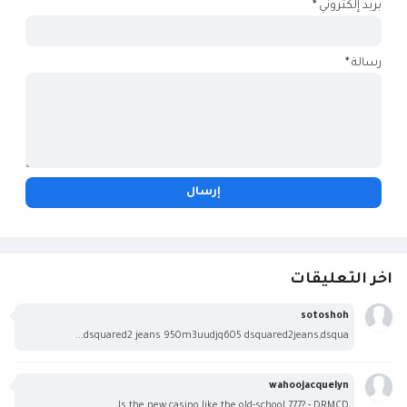
بريد إلكتروني
*
رسالة
*
اخر التعليقات
sotoshoh
dsquared2 jeans 950m3uudjq605 dsquared2jeans,dsqua...
wahoojacquelyn
Is the new casino like the old-school 777? - DRMCD...