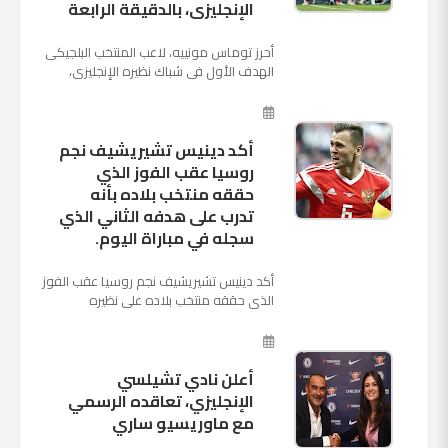
الإنجليزى، بالدقيقة الرابعة
أحرز توماس مونييه، لاعب المنتخب البلجيكى
الهدف الأول فى شباك نظيره الإنجليزى،
بالدقيقة الرابعة من زمن المباراة المقامة
بينهما حاليا على م...
أكد دينيس تشيريشيف نجم
روسيا عقب الفوز الذي
حققه منتخب بلاده بأنه
تدرب على هدفه الثاني الذي
سجله في مباراة اليوم.
أكد دينيس تشيريشيف نجم روسيا عقب الفوز
الذي حققه منتخب بلاده على نظيره
السعودي بخماسية نظيفة في افتتاح بطولة
كأس العالم بأنه تدرب على هد...
أعلن نادي تشيلسي
الإنجليزي، تعاقده الرسمي
مع ماوريسيو ساري