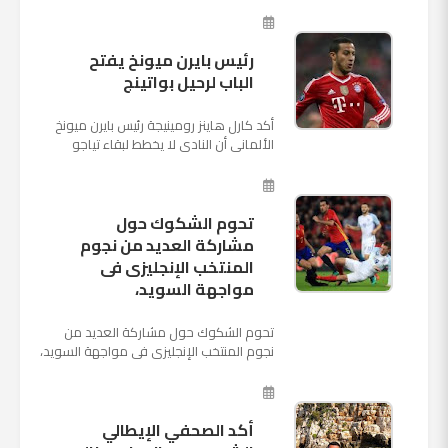
الثالثة والأ...
رئيس بايرن ميونخ يفتح
الباب لرحيل بواتينج
أكد كارل هاينز رومينيجة رئيس بايرن ميونخ
الألمانى أن النادى لا يخطط لبقاء تياجو
الكانتارا خلال فترة الانتقالات الصيفية الحالية
وأنه سيستم...
تحوم الشكوك حول
مشاركة العديد من نجوم
المنتخب الإنجليزى فى
مواجهة السويد،
تحوم الشكوك حول مشاركة العديد من
نجوم المنتخب الإنجليزى فى مواجهة السويد،
المقرر لها الرابعة من عصر السبت المقبل، على
ملعب "كوزموس آ...
أكد الصحفي الإيطالي