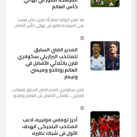
كأس العالم
قد تفجر كرواتيا مفاجأة كبرى، لكن فرنسا
هي المرشحة للفوز في نهائي كأس العالم ،
حيث تتوجه أنظار العالم إلى العاصمة
الروسية في يوم شديد الح...
المدير الفني السابق
للمنتخب البرازيلي سكولاري
قارن بالثلاثي الأفضل في
العالم رونالدو وميسي
ونيمار
قارن سكولاري المدير الفني السابق للمنتخب
البرازيلي ، بالثلاثي الأفضل في العالم رونالدو
نجم ريال مدريد، وميسي نجم برشلونة ونيمار
نجم ...
أحرز توماس مونييه، لاعب
المنتخب البلجيكى الهدف
الأول فى شباك نظيره