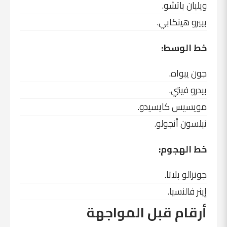
ويليان باتشو.
بييرو هينكابي.
خط الوسط:
جون يبواه.
بيدرو فيتي.
مويسيس كايسيدو
.
نيلسون أنجولو.
خط الهجوم:
جونزالو بلاتا.
إينر فالنسيا
.
أرقام قبل المواجهة