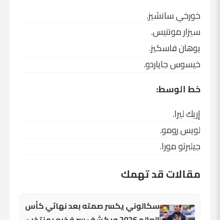
خورخي سانشيز.
سيزار مونتيس.
يوهان فاسكيز.
خيسوس جاياردو.
خط الوسط:
إريك ليرا.
لويس رومو.
جيلبرتو مورا.
مقالات قد تهمك
سكالوني يكسر صمته بعد نهائي كأس
العالم 2026 ويكشف سر فخره بمنتخب