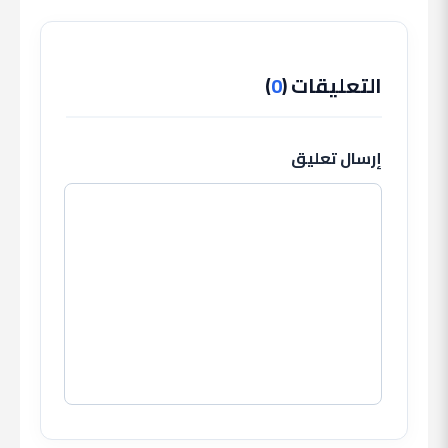
إسبانيا
2026.. ميسي يقود
التانجو
التعليقات (
0
)
إرسال تعليق