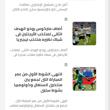
أعلن نادي تشيلسي الإنجليزي، تعاقده
الرسمي مع ماوريسيو ساري المدير الفني
السابق لنابولي، لقيادة الفريق في الموسم
المقبل وخلافة أنطونيو كو...
أضاف ماركوس روخو الهدف
الثانى لمنتخب الأرجنتين فى
شباك نظيره منتخب نيجيريا
أضاف ماركوس روخو الهدف الثانى لمنتخب
الأرجنتين فى شباك نظيره منتخب نيجيريا فى
اللقاء الذى يجمع المنتخبين حاليا على ملعب
"كريستوفسك...
انتهى الشوط الأول من عمر
المباراة التى تجمع بين
منتخبى السنغال وكولومبيا
بشوط سلبى
انتهى الشوط الأول من عمر المباراة التى
تجمع بين منتخبى السنغال وكولومبيا بملعب
"كوسموس أرينا"، ضمن منافسات الجولة