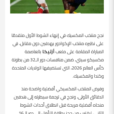
نجح منتخب المكسيك في إنهاء الشوط الأول متقدمًا
على نظيره منتخب الإكوادور بهدفين دون مقابل، في
المباراة المقامة على ملعب
أزتيكا
بالعاصمة
مكسيكو سيتي، ضمن منافسات دور الـ32 من بطولة
كأس العالم 2026، التي تستضيفها الولايات المتحدة
وكندا والمكسيك.
وفرض المنتخب المكسيكي أفضلية واضحة منذ
الدقائق الأولى، ونجح في ترجمة سيطرته إلى هدفين
منحاه أفضلية مريحة قبل انطلاق أحداث الشوط
الثاني، ليقترب من حجز بطاقة التأهل إلى دور الـ16.