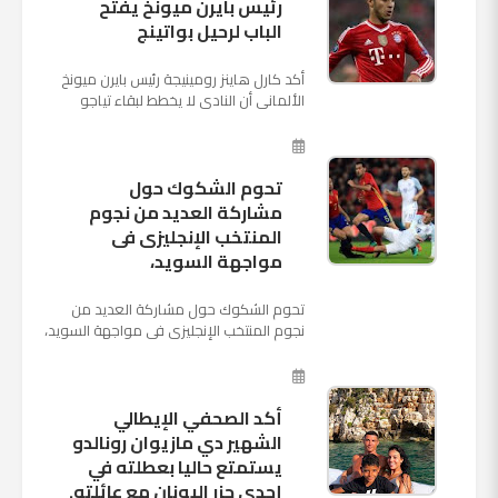
رئيس بايرن ميونخ يفتح
الباب لرحيل بواتينج
أكد كارل هاينز رومينيجة رئيس بايرن ميونخ
الألمانى أن النادى لا يخطط لبقاء تياجو
الكانتارا خلال فترة الانتقالات الصيفية الحالية
وأنه سيستم...
تحوم الشكوك حول
مشاركة العديد من نجوم
المنتخب الإنجليزى فى
مواجهة السويد،
تحوم الشكوك حول مشاركة العديد من
نجوم المنتخب الإنجليزى فى مواجهة السويد،
المقرر لها الرابعة من عصر السبت المقبل، على
ملعب "كوزموس آ...
أكد الصحفي الإيطالي
الشهير دي مازيوان رونالدو
يستمتع حاليا بعطلته في
إحدى جزر اليونان مع عائلته.