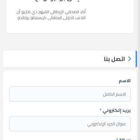
أكد الصحفي الإيطالي الشهير دي مازيو أن
اللاعب الدولي البرتغالي كريستيانو رونالدو
يستمتع حاليا بعطلته في إحدى جزر اليونان
مع عائلته. وأضا...
اتصل بنا
الاسم
بريد إلكتروني
*
رسالة
*