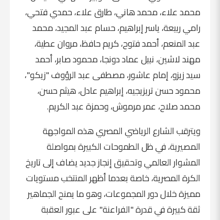
محمد علاء، محمد هاني، طارق علاء، حمدي فتحي،
رامي ربيعة، ياسر إبراهيم، حسام عبد المجيد، محمد
عبد المنعم، أحمد فتوح، كريم حافظ، مروان عطية،
مهند لاشين، نبيل عماد دونجا، محمود صابر، أحمد
سيد زيزو، إمام عاشور، مصطفى عبد الرؤوف "زيكو"،
محمود حسن تريزيجيه، إبراهيم عادل، هيثم حسن،
محمد صلاح
،
عمر مرموش
، وحمزة عبد الكريم.
ويترقب الشارع الرياضي المصري هذه المواجهة
المصيرية، في ظل الطموحات الكبيرة بمواصلة
المشوار العالمي وتحقيق إنجاز جديد يضاف إلى تاريخ
الكرة المصرية، خاصة بعدما أظهر المنتخب مستويات
مميزة خلال دور المجموعات، وهو ما يمنح الجماهير
ثقة كبيرة في قدرة "الفراعنة" على عبور العقبة