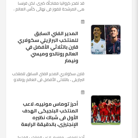
قد تفجر كرواتيا مفاجأة كبرى، لكن فرنسا
هي المرشحة للفوز في نهائي كأس العالم ،
حيث تتوجه أنظار العالم إلى العاصمة
الروسية في يوم شديد الح...
المدير الفني السابق
للمنتخب البرازيلي سكولاري
قارن بالثلاثي الأفضل في
العالم رونالدو وميسي
ونيمار
قارن سكولاري المدير الفني السابق للمنتخب
البرازيلي ، بالثلاثي الأفضل في العالم رونالدو
نجم ريال مدريد، وميسي نجم برشلونة ونيمار
نجم ...
أحرز توماس مونييه، لاعب
المنتخب البلجيكى الهدف
الأول فى شباك نظيره
الإنجليزى، بالدقيقة الرابعة
أحرز توماس مونييه، لاعب المنتخب البلجيكى