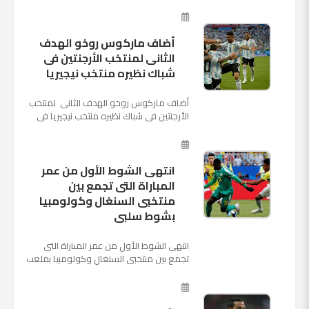
السابق لنابولي، لقيادة الفريق في الموسم
المقبل وخلافة أنطونيو كو...
أضاف ماركوس روخو الهدف
الثانى لمنتخب الأرجنتين فى
شباك نظيره منتخب نيجيريا
أضاف ماركوس روخو الهدف الثانى لمنتخب
الأرجنتين فى شباك نظيره منتخب نيجيريا فى
اللقاء الذى يجمع المنتخبين حاليا على ملعب
"كريستوفسك...
انتهى الشوط الأول من عمر
المباراة التى تجمع بين
منتخبى السنغال وكولومبيا
بشوط سلبى
انتهى الشوط الأول من عمر المباراة التى
تجمع بين منتخبى السنغال وكولومبيا بملعب
"كوسموس أرينا"، ضمن منافسات الجولة
الثالثة والأ...