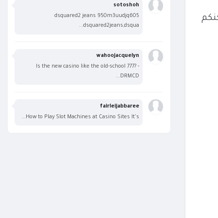
sotoshoh
dsquared2 jeans 950m3uudjq605
نكم
dsquared2jeans,dsqua...
wahoojacquelyn
Is the new casino like the old-school 777? -
DRMCD...
fairleijabbaree
How to Play Slot Machines at Casino Sites It's...