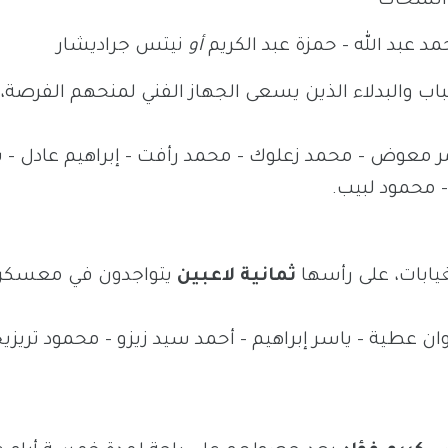
 الشحات
د عبد الله – حمزة عبد الكريم
أو
نيتس جراديشار
ب والبدلاء الذين يسعى الجهاز الفني لمنحهم الفرصة،
 معوض – محمد زعلوك – محمد رأفت – إبراهيم عادل – ب
 محمود لبيب.
يابات، على رأسها
ثمانية لاعبين
يتواجدون في معسكر
عطية – ياسر إبراهيم – أحمد سيد زيزو – محمود تريزيج