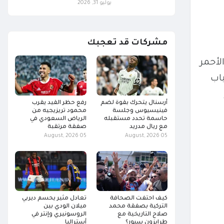
يوليو 31, 2026
مشركات قد تعجبك
لأحمر
ياب
أرسنال يتحرك بقوة لضم
رفع حظر القيد يقرب
فينيسيوس وجلسة
محمود تريزيجيه من
حاسمة تحدد مستقبله
الرياض السعودي في
مع ريال مدريد
صفقة مرتقبة
05 August, 2026
05 August, 2026
كيف احتفت الصحافة
تعادل مثير يحسم ديربي
التركية بصفقة محمد
ميلان الودي بين
صلاح التاريخية مع
الروسونيري وإنتر في
طرابزون سبور؟
أستراليا