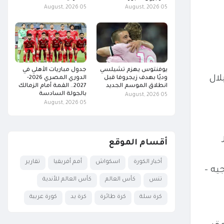
05 August, 2026
05 August, 2026
يوفنتوس يهزم تشيلسي
جدول مباريات الأهلي في
لال
وديًا بهدف زيجروفا قبل
الدوري المصري 2026-
انطلاق الموسم الجديد
2027.. القمة أمام الزمالك
بالجولة السادسة
05 August, 2026
05 August, 2026
أقسام الموقع
أخبار الكورة
اسكواش
أمم أفريقيا
تقارير
يه –
تنس
كأس العالم
كأس العالم للأندية
كرة سلة
كرة طائرة
كرة يد
كورة عربية