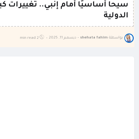
سيحا أساسيًا أمام إنبي.. تغييرات ك
الدولية
بواسطة
shehata fahim
•
ديسمبر 11, 2025
2 min read
•