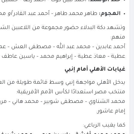
خط الوسط:
أحمد نبيل كوكا – أحمد رضا – حسين
الهجوم:
طاهر محمد طاهر – أحمد عبد القادر
أو
محم
وتشهد دكة البدلاء حضور مجموعة من اللاعبين الشبا
منهم:
أحمد عابدين – محمد عبد الله – مصطفى العش – عمر
عطية – معاذ عطية – إبراهيم محمد – ياسين عاطف –
غيابات الأهلي أمام إنبي
يدخل الأهلي مواجهة إنبي وسط قائمة طويلة من الغ
منتخب مصر استعدادًا لكأس الأمم الأفريقية:
محمد الشناوي – مصطفى شوبير – محمد هاني – مروان 
إمام عاشور.
كما يغيب الرباعي: