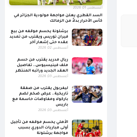
أغسطس 01, 2026
السد القطري يعلن مواجهة مولودية الجزائر في
كأس الأحرار بدلاً من الزمالك
برشلونة يحسم موقفه من بيع
فيران توريس ويقترب من تمديد
عقده حتى إشعار آخر
أغسطس 02, 2026
ريال مدريد يقترب من حسم
ملف فينيسيوس.. تفاصيل
العقد الجديد وراتبه المنتظر
أغسطس 03, 2026
ليفربول يقترب من صفقة
تاريخية.. عرض ضخم لضم
باركولا ومفاوضات حاسمة مع
باريس
أغسطس 03, 2026
الأهلي يحسم موقفه من تأجيل
أولى مباريات الدوري بسبب
مواجهة برشلونة